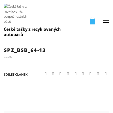
Me
České tašky z recyklovaných
autopásů
SPZ_BSB_64-13
5.2.2021
SDÍLET ČLÁNEK