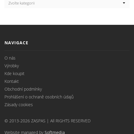
NAVIGACE
O nás
Výrobky
Kde koupit
Kontakt
Obchodní podmínky
Prohlášení o ochraně osobních údajů
Zásady cookies
© 2013-2026 ZASPAS | All RIGHTS RESERVED
Website managed by
Softmedia