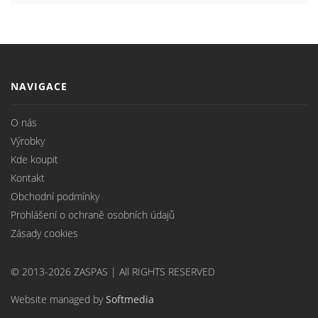
NAVIGACE
O nás
Výrobky
Kde koupit
Kontakt
Obchodní podmínky
Prohlášení o ochraně osobních údajů
Zásady cookies
© 2013-2026 ZASPAS | All RIGHTS RESERVED
Website managed by
Softmedia