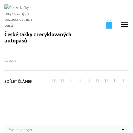
Me
České tašky z recyklovaných
autopásů
5.2.2021
SDÍLET ČLÁNEK