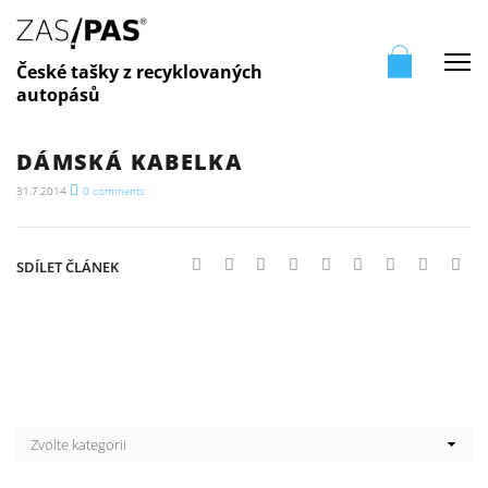
Me
České tašky z recyklovaných
autopásů
DÁMSKÁ KABELKA
31.7.2014
0
comments
SDÍLET ČLÁNEK