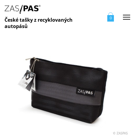
Me
0
České tašky z recyklovaných
autopásů