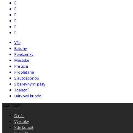
Vše
Batohy
Peněženky
Městské
Příruční
Proplétané
S autosponou
S barevnými pásy
Toaletní
Dárkový kupón
NAVIGACE
O nás
Výrobky
Kde koupit