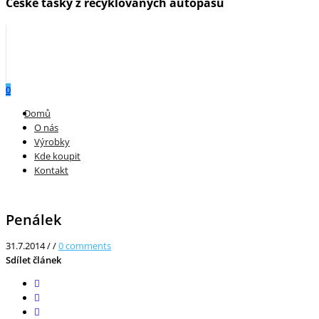
České tašky z recyklovaných autopásů
0
Menu
Domů
O nás
Výrobky
Kde koupit
Kontakt
Penálek
31.7.2014
/
/
0
comments
Sdílet článek