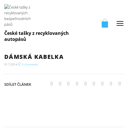
Me
České tašky z recyklovaných
autopásů
DÁMSKÁ KABELKA
31.7.2014
0
comments
SDÍLET ČLÁNEK