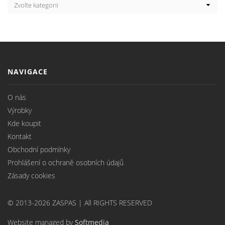
NAVIGACE
O nás
Výrobky
Kde koupit
Kontakt
Obchodní podmínky
Prohlášení o ochraně osobních údajů
Zásady cookies
© 2013-2026 ZASPAS | All RIGHTS RESERVED
Website managed by
Softmedia