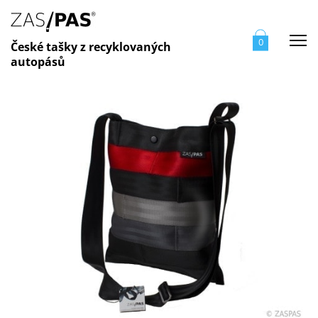
Me
0
České tašky z recyklovaných
autopásů