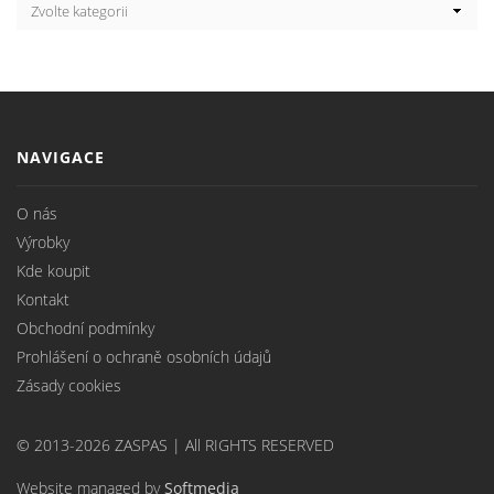
NAVIGACE
O nás
Výrobky
Kde koupit
Kontakt
Obchodní podmínky
Prohlášení o ochraně osobních údajů
Zásady cookies
© 2013-2026 ZASPAS | All RIGHTS RESERVED
Website managed by
Softmedia