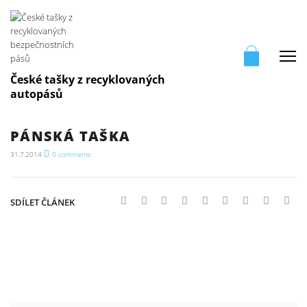
Me
České tašky z recyklovaných
autopásů
PÁNSKÁ TAŠKA
31.7.2014
0
comments
SDÍLET ČLÁNEK