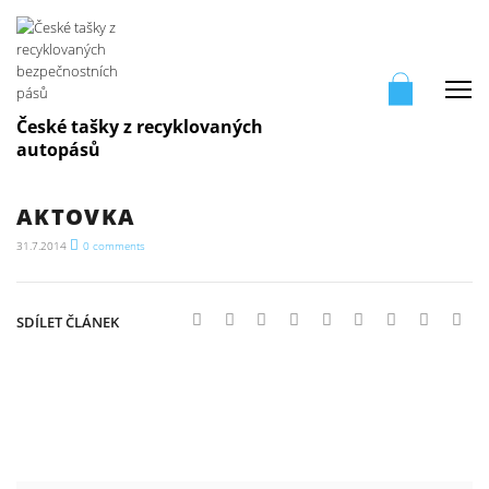
Me
České tašky z recyklovaných
autopásů
AKTOVKA
31.7.2014
0
comments
SDÍLET ČLÁNEK