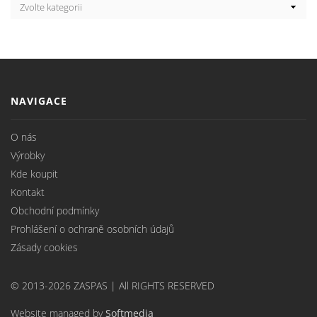
NAVIGACE
O nás
Výrobky
Kde koupit
Kontakt
Obchodní podmínky
Prohlášení o ochraně osobních údajů
Zásady cookies
© 2013-2026 ZASPAS | All RIGHTS RESERVED
Website managed by
Softmedia