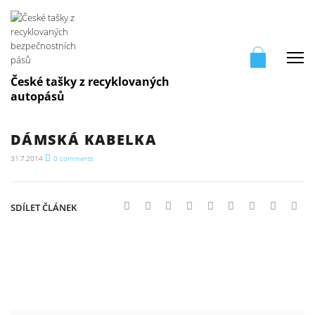
Me
České tašky z recyklovaných
autopásů
DÁMSKÁ KABELKA
31.7.2014
0
comments
SDÍLET ČLÁNEK