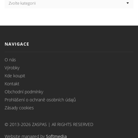
NAVIGACE
O nás
Výrobky
Kde koupit
Kontakt
Obchodní podmínky
Prohlášení o ochraně osobních údajů
Zásady cookies
© 2013-2026 ZASPAS | All RIGHTS RESERVED
Website managed by
Softmedia