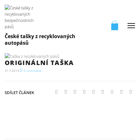
Me
České tašky z recyklovaných
autopásů
ORIGINÁLNÍ TAŠKA
31.7.2014
0
comments
SDÍLET ČLÁNEK