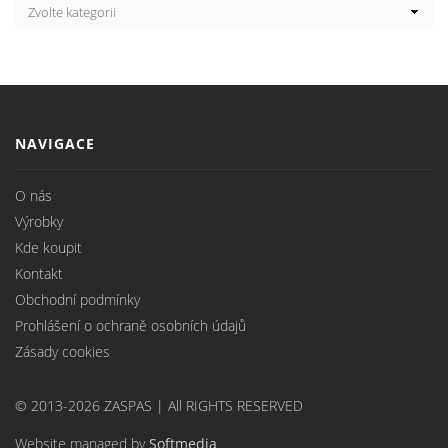
NAVIGACE
O nás
Výrobky
Kde koupit
Kontakt
Obchodní podmínky
Prohlášení o ochraně osobních údajů
Zásady cookies
© 2013-2026 ZASPAS | All RIGHTS RESERVED
Website managed by
Softmedia