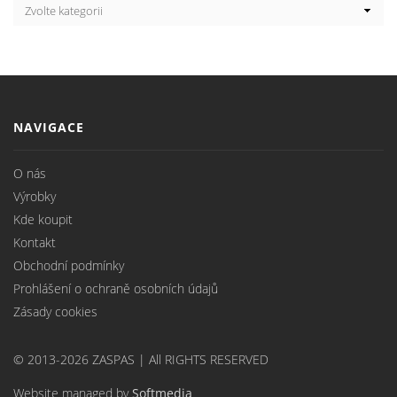
NAVIGACE
O nás
Výrobky
Kde koupit
Kontakt
Obchodní podmínky
Prohlášení o ochraně osobních údajů
Zásady cookies
© 2013-2026 ZASPAS | All RIGHTS RESERVED
Website managed by
Softmedia