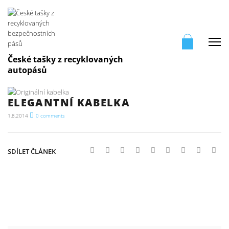
Me
České tašky z recyklovaných
autopásů
ELEGANTNÍ KABELKA
1.8.2014
0
comments
SDÍLET ČLÁNEK