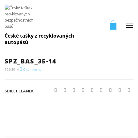
Me
České tašky z recyklovaných
autopásů
SPZ_BAS_35-14
16.9.2014
0
comments
SDÍLET ČLÁNEK