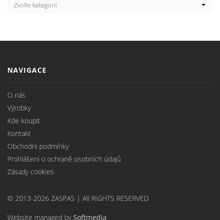
NAVIGACE
O nás
Výrobky
Kde koupit
Kontakt
Obchodní podmínky
Prohlášení o ochraně osobních údajů
Zásady cookies
© 2013-2026 ZASPAS | All RIGHTS RESERVED
Website managed by
Softmedia