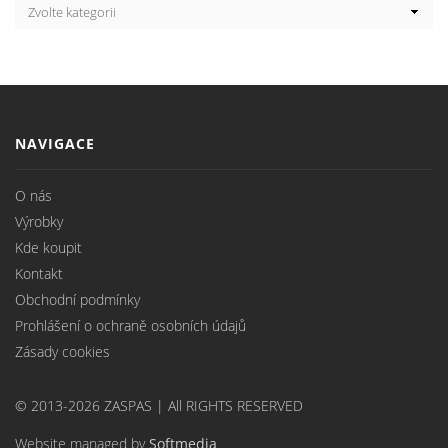
NAVIGACE
O nás
Výrobky
Kde koupit
Kontakt
Obchodní podmínky
Prohlášení o ochraně osobních údajů
Zásady cookies
© 2013-2026 ZASPAS | All RIGHTS RESERVED
Website managed by
Softmedia