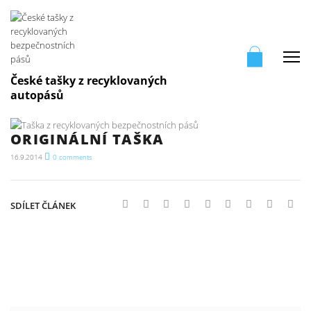
Me
České tašky z recyklovaných
autopásů
ORIGINÁLNÍ TAŠKA
16.9.2014
0
comments
SDÍLET ČLÁNEK