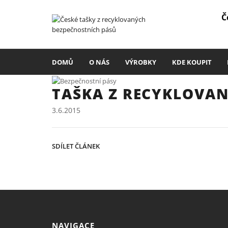
Č
DOMŮ
O NÁS
VÝROBKY
KDE KOUPIT
TAŠKA Z RECYKLOVA
3.6.2015
SDÍLET ČLÁNEK
NAVIGACE