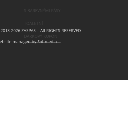
S BAREVNÝMI PÁSY
TOALETNÍ
 2013-2026 ZASPAS | All RIGHTS RESERVED
DÁRKOVÝ KUPÓN
ebsite managed by
Softmedia