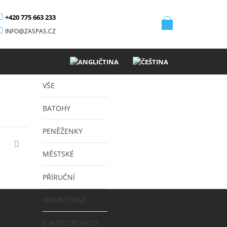
+420 775 663 233
INFO@ZASPAS.CZ
VŠE
BATOHY
PENĚŽENKY
MĚSTSKÉ
PŘÍRUČNÍ
PROPLÉTANÉ
S AUTOSPONOU