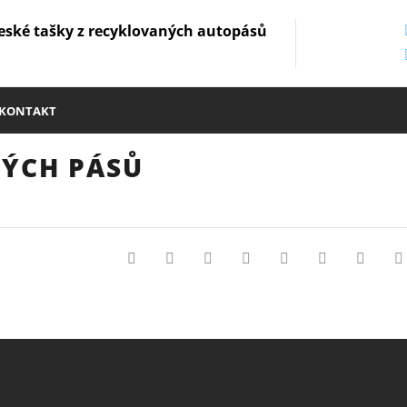
eské tašky z recyklovaných autopásů
KONTAKT
NÝCH PÁSŮ