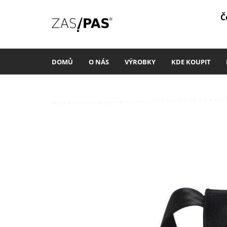
Č
DOMŮ
O NÁS
VÝROBKY
KDE KOUPIT