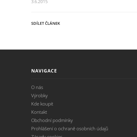
3.6.2015
SDÍLET ČLÁNEK
NAVIGACE
O nás
Výrobky
Kde koupit
Kontakt
Obchodní podmínky
Prohlášení o ochraně osobních údajů
Zásady cookies