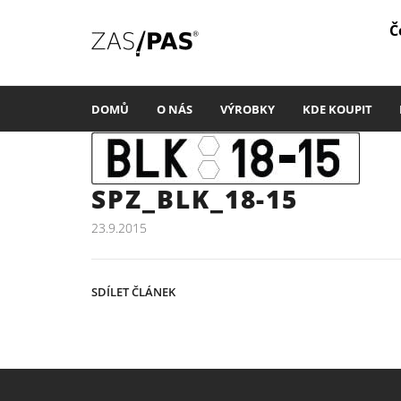
Č
DOMŮ
O NÁS
VÝROBKY
KDE KOUPIT
SPZ_BLK_18-15
23.9.2015
SDÍLET ČLÁNEK