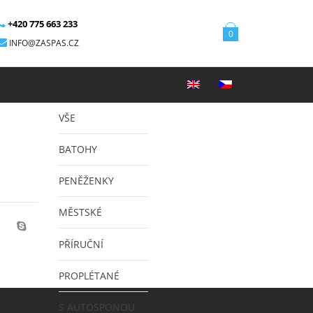
+420 775 663 233
0
INFO@ZASPAS.CZ
VŠE
BATOHY
PENĚŽENKY
MĚSTSKÉ
PŘÍRUČNÍ
PROPLÉTANÉ
S AUTOSPONOU