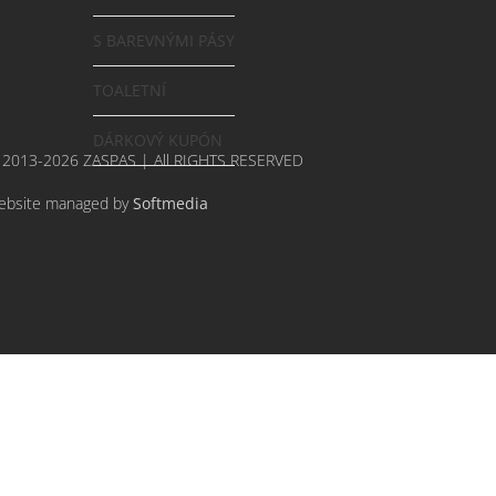
S BAREVNÝMI PÁSY
TOALETNÍ
DÁRKOVÝ KUPÓN
 2013-2026 ZASPAS | All RIGHTS RESERVED
ebsite managed by
Softmedia