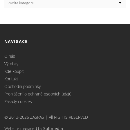
NAVIGACE
O nás
Výrobky
Kde koupit
Kontakt
Obchodní podmínky
Prohlášení o ochraně osobních údajů
Zásady cookies
© 2013-2026 ZASPAS | All RIGHTS RESERVED
Website managed by
Softmedia