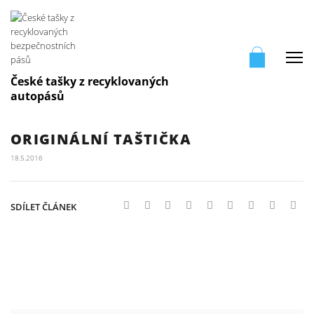
Me
České tašky z recyklovaných
autopásů
ORIGINÁLNÍ TAŠTIČKA
18.5.2016
SDÍLET ČLÁNEK