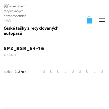
Me
České tašky z recyklovaných
autopásů
SPZ_BSR_64-16
17.11.2016
SDÍLET ČLÁNEK