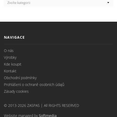
NAVIGACE
O nás
Výrobky
Kde koupit
Kontakt
Obchodní podmínky
Prohlášení o ochraně osobních údajů
Zásady cookies
© 2013-2026 ZASPAS | All RIGHTS RESERVED
Website managed by
Softmedia