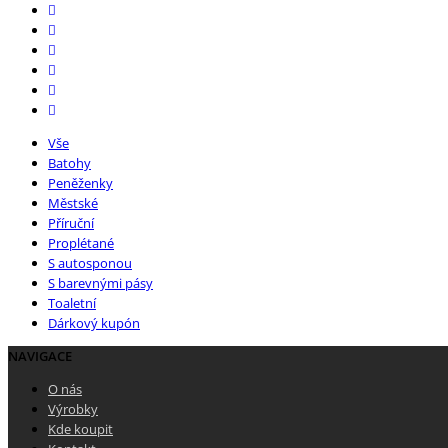
Vše
Batohy
Peněženky
Městské
Příruční
Proplétané
S autosponou
S barevnými pásy
Toaletní
Dárkový kupón
NAVIGACE
O nás
Výrobky
Kde koupit