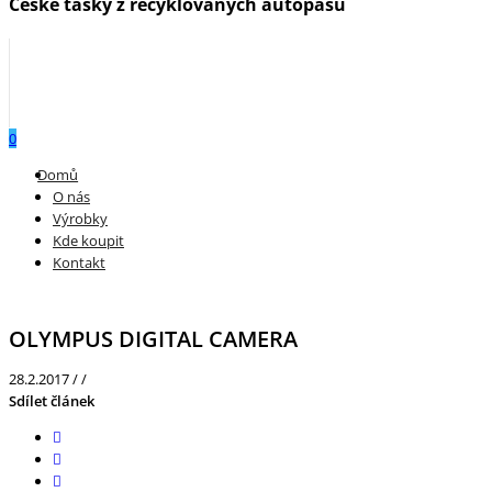
České tašky z recyklovaných autopásů
0
Menu
Domů
O nás
Výrobky
Kde koupit
Kontakt
OLYMPUS DIGITAL CAMERA
28.2.2017
/
/
Sdílet článek