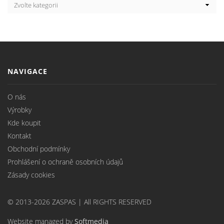
NAVIGACE
O nás
Výrobky
Kde koupit
Kontakt
Obchodní podmínky
Prohlášení o ochraně osobních údajů
Zásady cookies
© 2013-2026 ZASPAS | All RIGHTS RESERVED
Website managed by
Softmedia