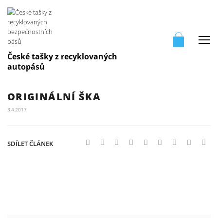
Me
České tašky z recyklovaných
autopásů
ORIGINÁLNÍ ŠKA
3.4.2017
SDÍLET ČLÁNEK