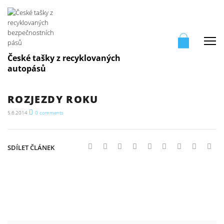
Me
České tašky z recyklovaných
autopásů
ROZJEZDY ROKU
5.6.2014
0
comments
SDÍLET ČLÁNEK