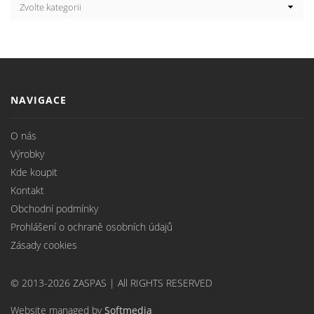
NAVIGACE
O nás
Výrobky
Kde koupit
Kontakt
Obchodní podmínky
Prohlášení o ochraně osobních údajů
Zásady cookies
© 2013-2026 ZASPAS | All RIGHTS RESERVED
Website managed by
Softmedia