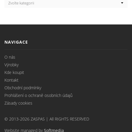
NAVIGACE
O nás
Výrobky
Kde koupit
Kontakt
Obchodní podmínky
Prohlášení o ochraně osobních údajů
Zásady cookies
© 2013-2026 ZASPAS | All RIGHTS RESERVED
Website managed by
Softmedia