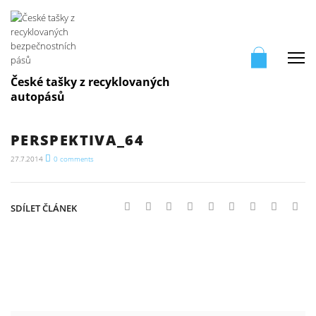
Me
České tašky z recyklovaných
autopásů
PERSPEKTIVA_64
27.7.2014
0
comments
SDÍLET ČLÁNEK