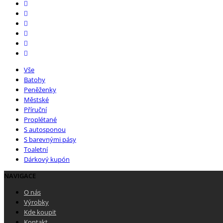
Vše
Batohy
Peněženky
Městské
Příruční
Proplétané
S autosponou
S barevnými pásy
Toaletní
Dárkový kupón
NAVIGACE
O nás
Výrobky
Kde koupit
Kontakt