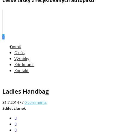
České tašky z recyklovaných autopásů
0
Menu
Domů
O nás
Výrobky
Kde koupit
Kontakt
Ladies Handbag
31.7.2014
/
/
0
comments
Sdílet článek