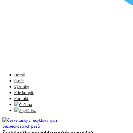
Domů
O nás
Výrobky
Kde koupit
Kontakt