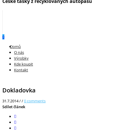
České tašky z recyklovaných autopásů
0
Menu
Domů
O nás
Výrobky
Kde koupit
Kontakt
Dokladovka
31.7.2014
/
/
0
comments
Sdílet článek