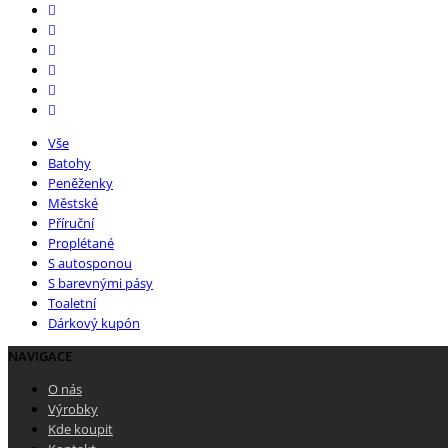
Vše
Batohy
Peněženky
Městské
Příruční
Proplétané
S autosponou
S barevnými pásy
Toaletní
Dárkový kupón
NAVIGACE
O nás
Výrobky
Kde koupit