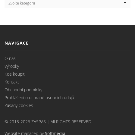
NAVIGACE
O nás
Výrobky
Kde koupit
Kontakt
Obchodní podmínky
Prohlášení o ochraně osobních údajů
Zásady cookies
© 2013-2026 ZASPAS | All RIGHTS RESERVED
Website managed by
Softmedia