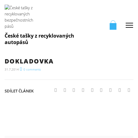
Me
České tašky z recyklovaných
autopásů
DOKLADOVKA
31.7.2014
0
comments
SDÍLET ČLÁNEK