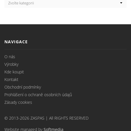
NAVIGACE
O nás
Výrobky
Kde koupit
Kontakt
Obchodní podmínky
Prohlášení o ochraně osobních údajů
Zásady cookies
© 2013-2026 ZASPAS | All RIGHTS RESERVED
Website managed by
Softmedia