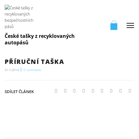
Me
České tašky z recyklovaných
autopásů
PŘÍRUČNÍ TAŠKA
31.7.2014
0
comments
SDÍLET ČLÁNEK