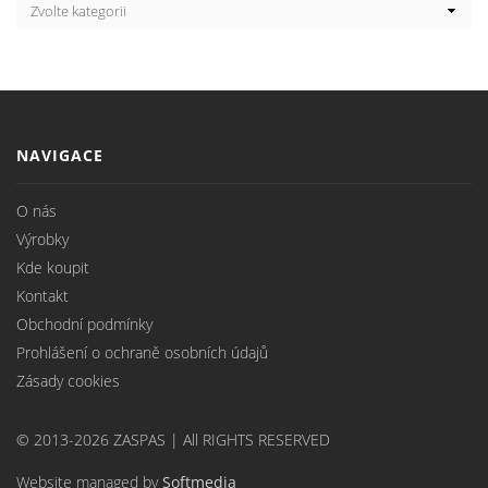
NAVIGACE
O nás
Výrobky
Kde koupit
Kontakt
Obchodní podmínky
Prohlášení o ochraně osobních údajů
Zásady cookies
© 2013-2026 ZASPAS | All RIGHTS RESERVED
Website managed by
Softmedia