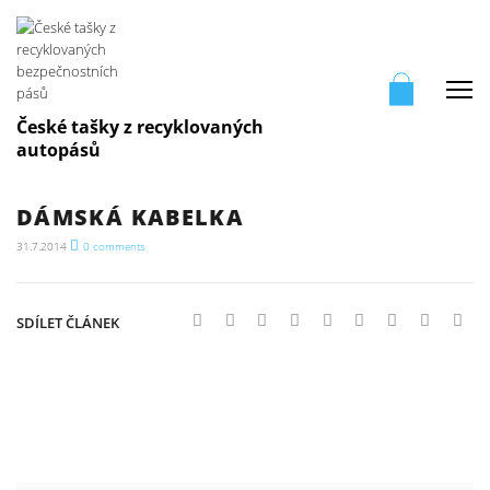
Me
České tašky z recyklovaných
autopásů
DÁMSKÁ KABELKA
31.7.2014
0
comments
SDÍLET ČLÁNEK