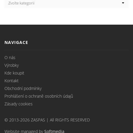
NAVIGACE
O nás
Výrobky
Kde koupit
Kontakt
Obchodní podmínky
Prohlášení o ochraně osobních údajů
Zásady cookies
© 2013-2026 ZASPAS | All RIGHTS RESERVED
Website managed by
Softmedia