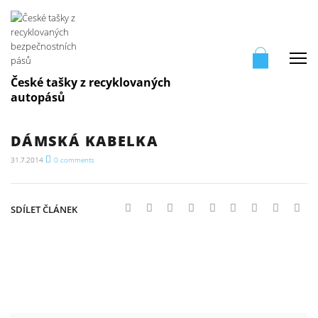
Me
České tašky z recyklovaných
autopásů
DÁMSKÁ KABELKA
31.7.2014
0
comments
SDÍLET ČLÁNEK