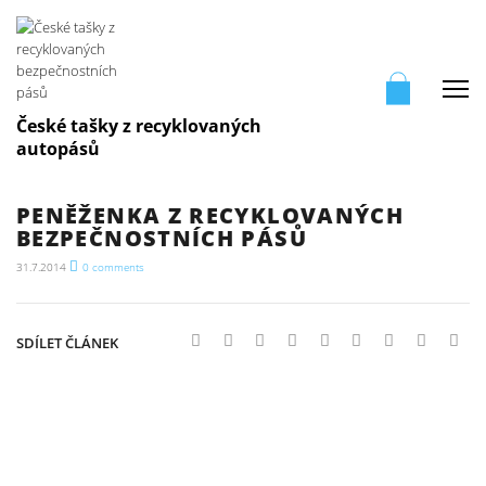
Me
České tašky z recyklovaných
autopásů
PENĚŽENKA Z RECYKLOVANÝCH
BEZPEČNOSTNÍCH PÁSŮ
31.7.2014
0
comments
SDÍLET ČLÁNEK