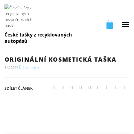
Me
České tašky z recyklovaných
autopásů
ORIGINÁLNÍ KOSMETICKÁ TAŠKA
31.7.2014
0
comments
SDÍLET ČLÁNEK