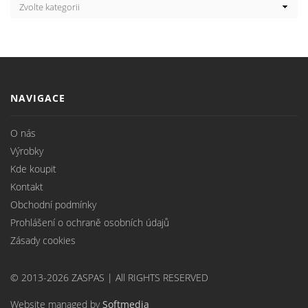
NAVIGACE
O nás
Výrobky
Kde koupit
Kontakt
Obchodní podmínky
Prohlášení o ochraně osobních údajů
Zásady cookies
© 2013-2026 ZASPAS | All RIGHTS RESERVED
Website managed by
Softmedia