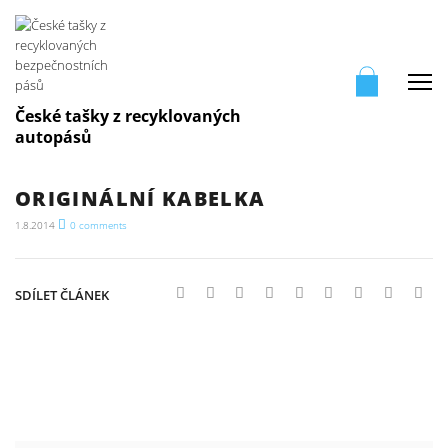
Me
České tašky z recyklovaných
autopásů
ORIGINÁLNÍ KABELKA
1.8.2014
0
comments
SDÍLET ČLÁNEK