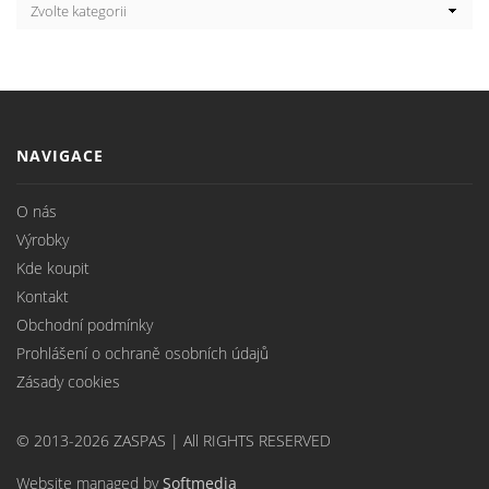
NAVIGACE
O nás
Výrobky
Kde koupit
Kontakt
Obchodní podmínky
Prohlášení o ochraně osobních údajů
Zásady cookies
© 2013-2026 ZASPAS | All RIGHTS RESERVED
Website managed by
Softmedia