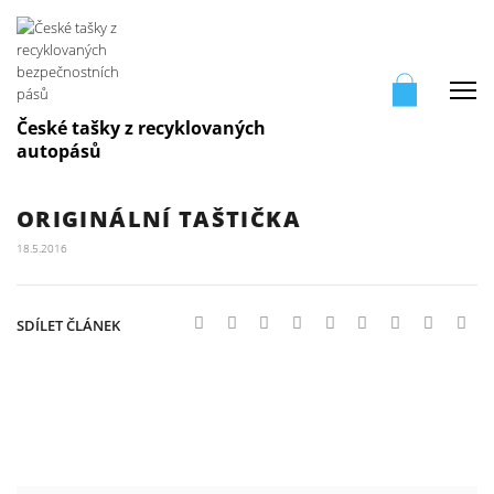
Me
České tašky z recyklovaných
autopásů
ORIGINÁLNÍ TAŠTIČKA
18.5.2016
SDÍLET ČLÁNEK