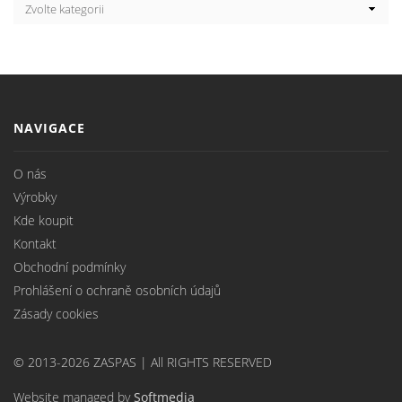
NAVIGACE
O nás
Výrobky
Kde koupit
Kontakt
Obchodní podmínky
Prohlášení o ochraně osobních údajů
Zásady cookies
© 2013-2026 ZASPAS | All RIGHTS RESERVED
Website managed by
Softmedia