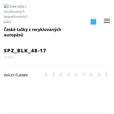
Me
České tašky z recyklovaných
autopásů
SPZ_BLK_48-17
2.7.2017
SDÍLET ČLÁNEK