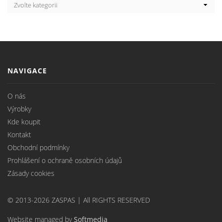
NAVIGACE
O nás
Výrobky
Kde koupit
Kontakt
Obchodní podmínky
Prohlášení o ochraně osobních údajů
Zásady cookies
© 2013-2026 ZASPAS | All RIGHTS RESERVED
Website managed by
Softmedia