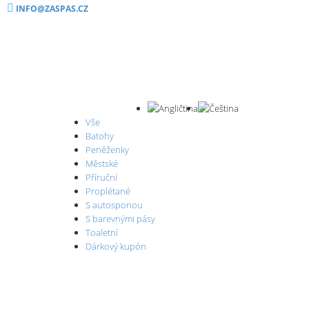
INFO@ZASPAS.CZ
Vše
Batohy
Peněženky
Městské
Příruční
Proplétané
S autosponou
S barevnými pásy
Toaletní
Dárkový kupón