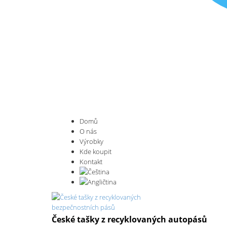
Domů
O nás
Výrobky
Kde koupit
Kontakt
České tašky z recyklovaných autopásů