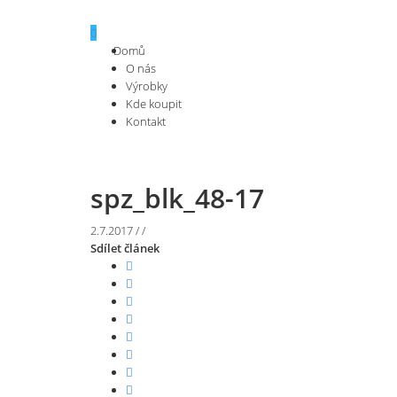
0
Domů
O nás
Výrobky
Kde koupit
Kontakt
spz_blk_48-17
2.7.2017
/
/
Sdílet článek