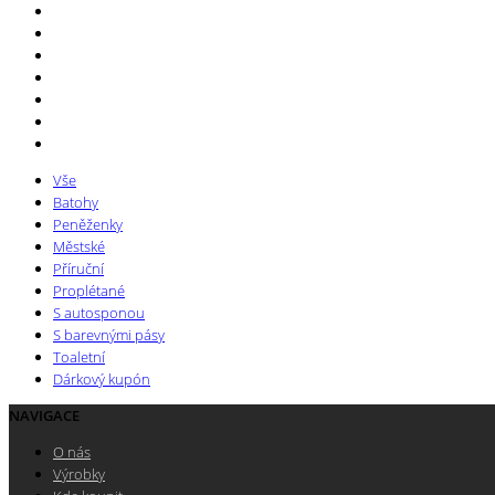
Vše
Batohy
Peněženky
Městské
Příruční
Proplétané
S autosponou
S barevnými pásy
Toaletní
Dárkový kupón
NAVIGACE
O nás
Výrobky