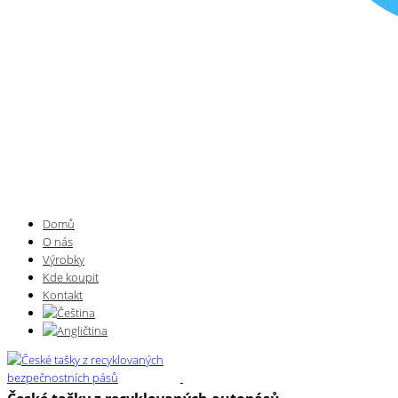
Domů
O nás
Výrobky
Kde koupit
Kontakt