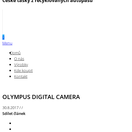
České tašky z recyklovaných autopásů
0
Menu
Domů
O nás
Výrobky
Kde koupit
Kontakt
OLYMPUS DIGITAL CAMERA
30.8.2017
/
/
Sdílet článek