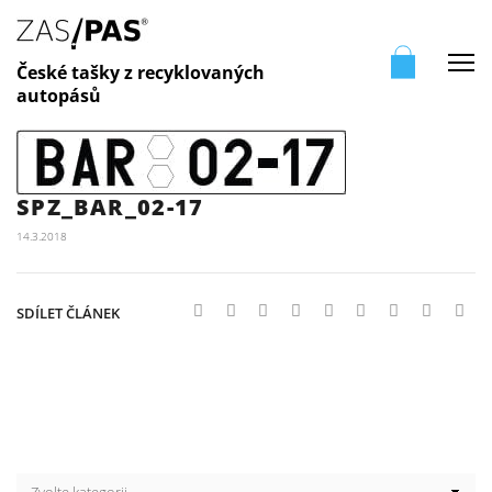
Me
České tašky z recyklovaných
autopásů
SPZ_BAR_02-17
14.3.2018
SDÍLET ČLÁNEK