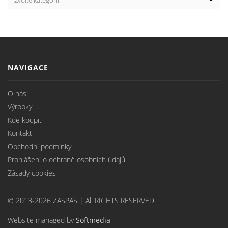
NAVIGACE
O nás
Výrobky
Kde koupit
Kontakt
Obchodní podmínky
Prohlášení o ochraně osobních údajů
Zásady cookies
© 2013-2026 ZASPAS | All RIGHTS RESERVED
Website managed by
Softmedia