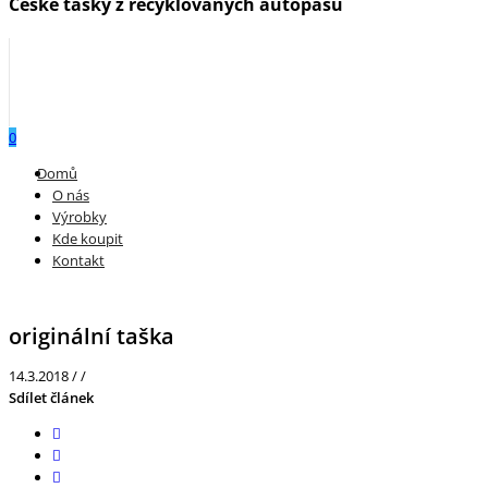
České tašky z recyklovaných autopásů
0
Menu
Domů
O nás
Výrobky
Kde koupit
Kontakt
originální taška
14.3.2018
/
/
Sdílet článek