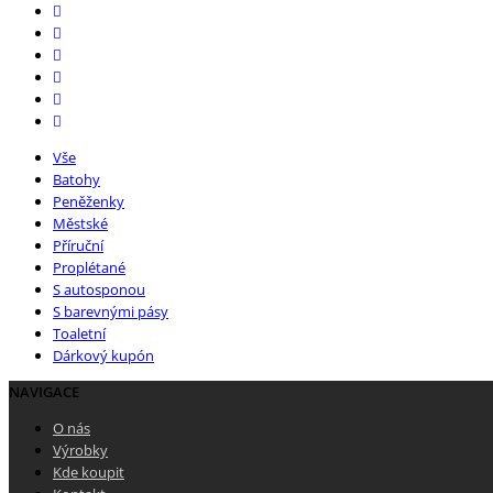
Vše
Batohy
Peněženky
Městské
Příruční
Proplétané
S autosponou
S barevnými pásy
Toaletní
Dárkový kupón
NAVIGACE
O nás
Výrobky
Kde koupit