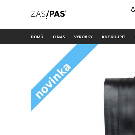
Č
DOMŮ
O NÁS
VÝROBKY
KDE KOUPIT