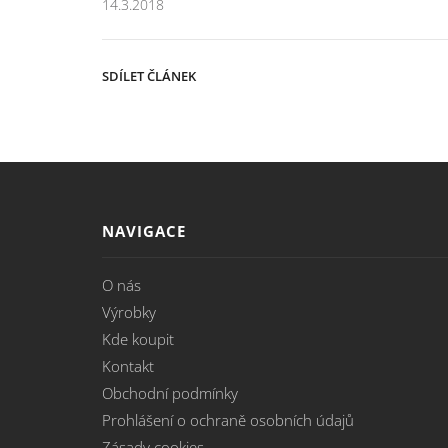
14.3.2018
SDÍLET ČLÁNEK
NAVIGACE
O nás
Výrobky
Kde koupit
Kontakt
Obchodní podmínky
Prohlášení o ochraně osobních údajů
Zásady cookies