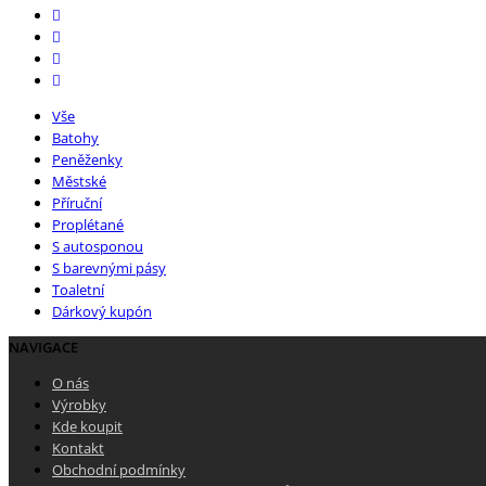
Vše
Batohy
Peněženky
Městské
Příruční
Proplétané
S autosponou
S barevnými pásy
Toaletní
Dárkový kupón
NAVIGACE
O nás
Výrobky
Kde koupit
Kontakt
Obchodní podmínky