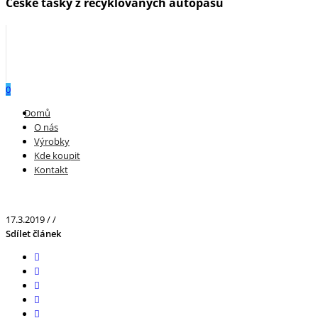
České tašky z recyklovaných autopásů
0
Menu
Domů
O nás
Výrobky
Kde koupit
Kontakt
17.3.2019
/
/
Sdílet článek