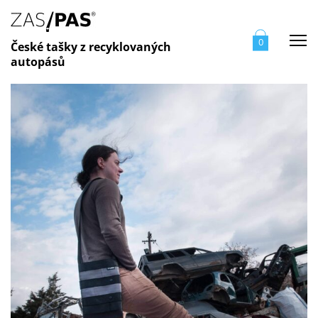
Me
0
České tašky z recyklovaných
autopásů