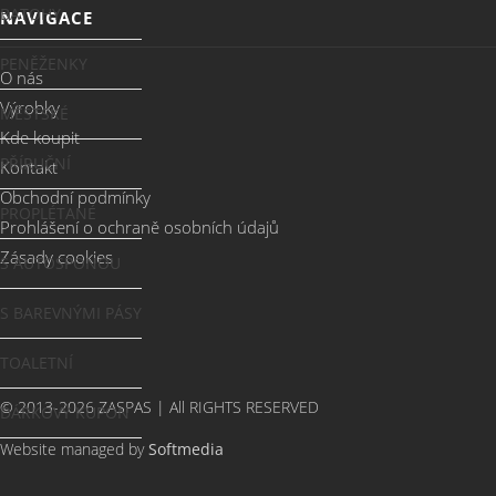
BATOHY
NAVIGACE
PENĚŽENKY
O nás
Výrobky
MĚSTSKÉ
Kde koupit
PŘÍRUČNÍ
Kontakt
Obchodní podmínky
PROPLÉTANÉ
Prohlášení o ochraně osobních údajů
Zásady cookies
S AUTOSPONOU
S BAREVNÝMI PÁSY
TOALETNÍ
© 2013-2026 ZASPAS | All RIGHTS RESERVED
DÁRKOVÝ KUPÓN
Website managed by
Softmedia