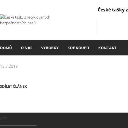
České tašky 
DOMŮ
O NÁS
VÝROBKY
KDE KOUPIT
KONTAKT
15.7.2019
SDÍLET ČLÁNEK
VŠE