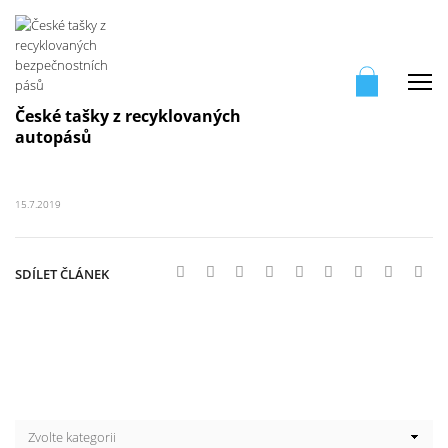
Me
České tašky z recyklovaných
autopásů
15.7.2019
SDÍLET ČLÁNEK