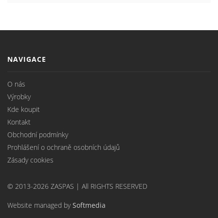
NAVIGACE
O nás
Výrobky
Kde koupit
Kontakt
Obchodní podmínky
Prohlášení o ochraně osobních údajů
Zásady cookies
© 2013-2026 ZASPAS | All RIGHTS RESERVED
Website managed by
Softmedia