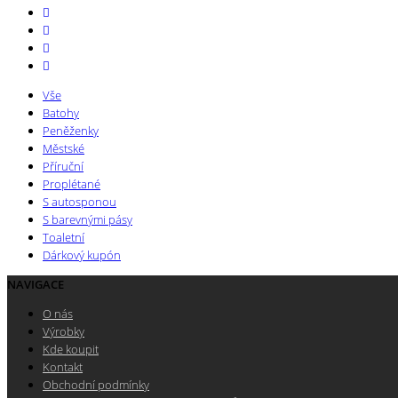
Vše
Batohy
Peněženky
Městské
Příruční
Proplétané
S autosponou
S barevnými pásy
Toaletní
Dárkový kupón
NAVIGACE
O nás
Výrobky
Kde koupit
Kontakt
Obchodní podmínky