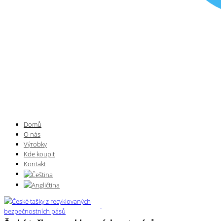
Domů
O nás
Výrobky
Kde koupit
Kontakt