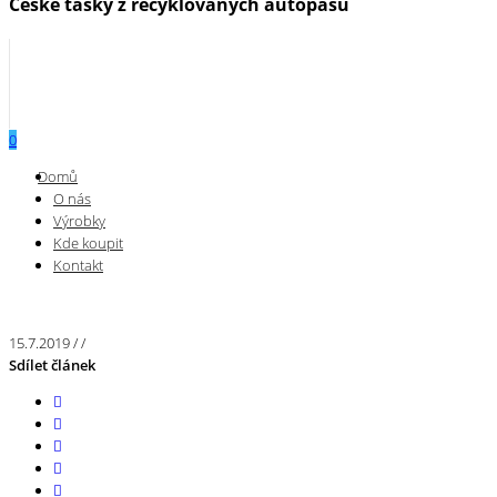
České tašky z recyklovaných autopásů
0
Menu
Domů
O nás
Výrobky
Kde koupit
Kontakt
15.7.2019
/
/
Sdílet článek