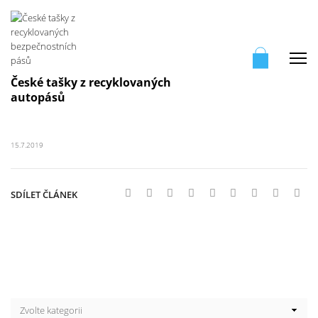
Me
České tašky z recyklovaných
autopásů
15.7.2019
SDÍLET ČLÁNEK