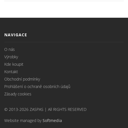
NAVIGACE
O nás
Výrobky
Kde koupit
Kontakt
Obchodní podmínky
Prohlášení o ochraně osobních údajů
Zásady cookies
© 2013-2026 ZASPAS | All RIGHTS RESERVED
Website managed by
Softmedia