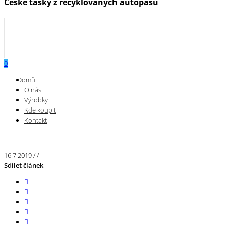
České tašky z recyklovaných autopásů
0
Menu
Domů
O nás
Výrobky
Kde koupit
Kontakt
16.7.2019
/
/
Sdílet článek