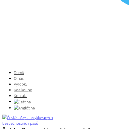
Domů
O nás
Výrobky
Kde koupit
Kontakt