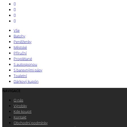
Vše
Batohy
Peněženky
Městské
Příruční
Proplétané
S autosponou
S barevnými pásy
Toaletní
Dárkový kupón
NAVIGACE
O nás
Výrobky
Kde koupit
Kontakt
Obchodní podmínky