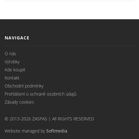
NAVIGACE
O nás
Výrobky
Kde koupit
Kontakt
Obchodní podmínky
Prohlášení o ochraně osobních údajů
Zásady cookies
© 2013-2026 ZASPAS | All RIGHTS RESERVED
Website managed by
Softmedia