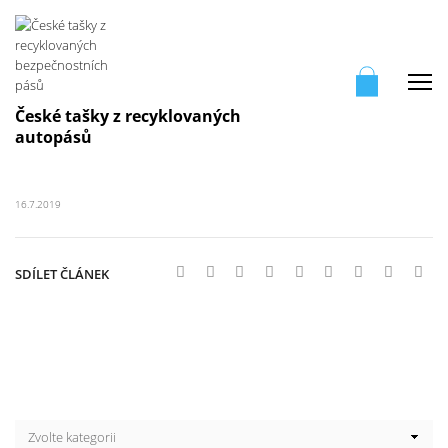
Me
České tašky z recyklovaných
autopásů
16.7.2019
SDÍLET ČLÁNEK