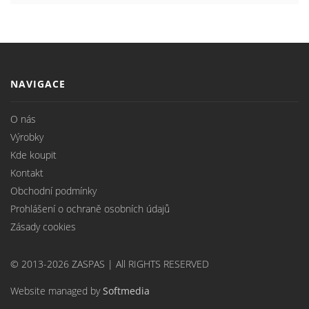
NAVIGACE
O nás
Výrobky
Kde koupit
Kontakt
Obchodní podmínky
Prohlášení o ochraně osobních údajů
Zásady cookies
© 2013-2026 ZASPAS | All RIGHTS RESERVED
Website managed by
Softmedia