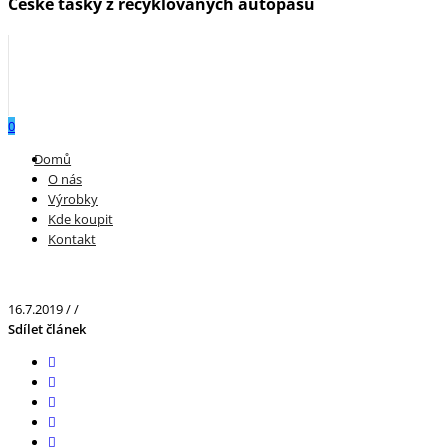
České tašky z recyklovaných autopásů
0
Menu
Domů
O nás
Výrobky
Kde koupit
Kontakt
16.7.2019
/
/
Sdílet článek