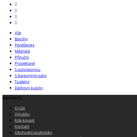
Vše
Batohy
Peněženky
Městské
Příruční
Proplétané
S autosponou
S barevnými pásy
Toaletní
Dárkový kupón
NAVIGACE
O nás
Výrobky
Kde koupit
Kontakt
Obchodní podmínky