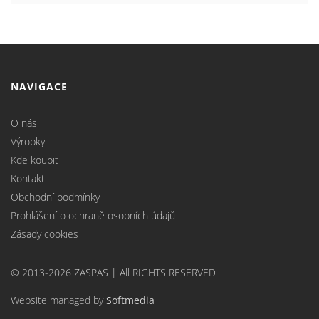
NAVIGACE
O nás
Výrobky
Kde koupit
Kontakt
Obchodní podmínky
Prohlášení o ochraně osobních údajů
Zásady cookies
© 2013-2026 ZASPAS | All RIGHTS RESERVED
Website managed by
Softmedia