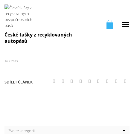
Me
České tašky z recyklovaných
autopásů
16.7.2019
SDÍLET ČLÁNEK